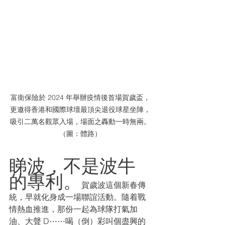
富衛保險於 2024 年舉辦疫情後首場賀歲盃，
更邀得香港和國際球壇最頂尖退役球星坐陣，
吸引二萬名觀眾入場，場面之轟動一時無兩。
（圖：體路）
睇波，不是波牛
的專利。
賀歲波這個新春傳
統，早就化身成一場聯誼活動。隨着戰
情熱血推進，那份一起為球隊打氣加
油、大聲 D⋯⋯喝（倒）彩叫個盡興的