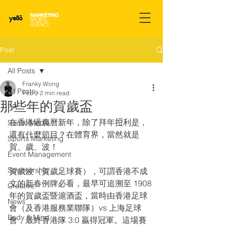
Post
All Posts
Franky Wong
All Posts
Feb 9
2 min read
那些年的賀歲盃
PR
在香港過農曆新年，除了拜年𢭃利是，
Social Media
還有什麼節目？在體育界，當然就是
Sports Marketing
賀、歲、波！
Event Management
Sponsorship
賀歲波（賀歲足球賽），可謂香港不成
文的新春例牌必看，最早可追溯至 1908 
Creative
年的賀歲盃暨滬酒盃，當時由香港足球
News
會（及香港服務業聯隊）vs 上海足球
Body & Mind
會，最終香港隊 3:0 贏得冠軍。這場賽