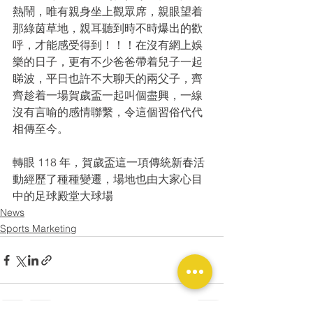
熱鬧，唯有親身坐上觀眾席，親眼望着
那綠茵草地，親耳聽到時不時爆出的歡
呼，才能感受得到！！！在沒有網上娛
樂的日子，更有不少爸爸帶着兒子一起
睇波，平日也許不大聊天的兩父子，齊
齊趁着一場賀歲盃一起叫個盡興，一線
沒有言喻的感情聯繫，令這個習俗代代
相傳至今。
轉眼 118 年，賀歲盃這一項傳統新春活
動經歷了種種變遷，場地也由大家心目
中的足球殿堂大球場
News
Sports Marketing