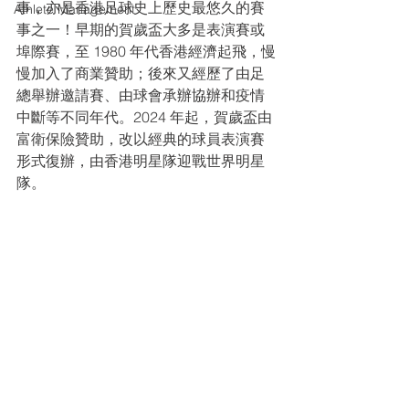
事，亦是香港足球史上歷史最悠久的賽
Athlete Management
事之一！早期的賀歲盃大多是表演賽或
埠際賽，至 1980 年代香港經濟起飛，慢
慢加入了商業贊助；後來又經歷了由足
總舉辦邀請賽、由球會承辦協辦和疫情
中斷等不同年代。2024 年起，賀歲盃由
富衛保險贊助，改以經典的球員表演賽
形式復辦，由香港明星隊迎戰世界明星
隊。